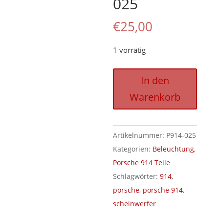
025
€
25,00
1 vorrätig
Hauptscheinwerfer,
In den
Porsche
Warenkorb
914,
P914-
025
Artikelnummer:
P914-025
Menge
Kategorien:
Beleuchtung
,
Porsche 914 Teile
Schlagwörter:
914
,
porsche
,
porsche 914
,
scheinwerfer