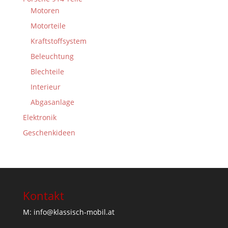
Motoren
Motorteile
Kraftstoffsystem
Beleuchtung
Blechteile
Interieur
Abgasanlage
Elektronik
Geschenkideen
Kontakt
M: info@klassisch-mobil.at